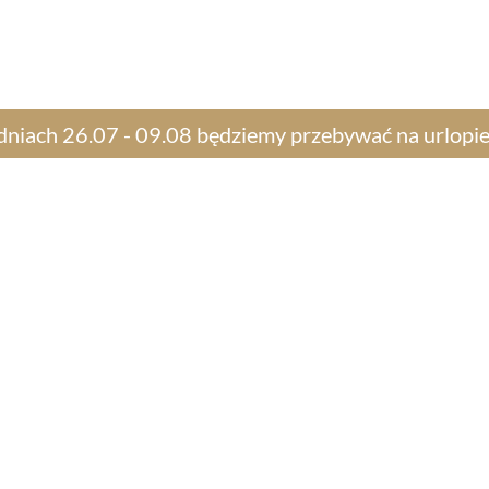
ferta
Słodki stół
Ciepłe
Dostawa
Kont
dniach 26.07 - 09.08 będziemy przebywać na urlopie