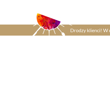
Zamów
O
Drodzy klienci! W 