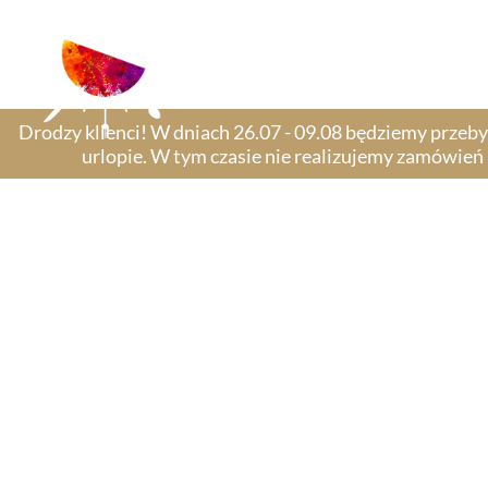
Drodzy klienci! W dniach 26.07 - 09.08 będziemy przeb
urlopie. W tym czasie nie realizujemy zamówień​