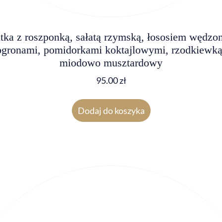
atka z roszponką, sałatą rzymską, łososiem wędzo
gronami, pomidorkami koktajlowymi, rzodkiewką
miodowo musztardowy
95.00
zł
Dodaj do koszyka