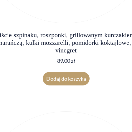
iście szpinaku, roszponki, grillowanym kurczakie
arańczą, kulki mozzarelli, pomidorki koktajlowe,
vinegret
89.00
zł
Dodaj do koszyka