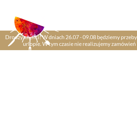
Słodki stół
Drodzy klienci! W dniach 26.07 - 09.08 będziemy przeb
urlopie. W tym czasie nie realizujemy zamówień​