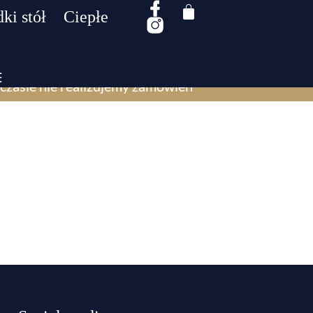
ki stół
Ciepłe
czasie nie realizujemy zamówień​