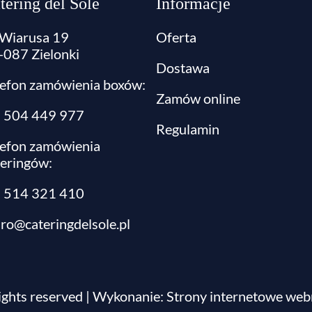
tering del Sole
Informacje
. Wiarusa 19
Oferta
-087 Zielonki
Dostawa
lefon zamówienia boxów:
Zamów online
l: 504 449 977
Regulamin
lefon zamówienia
teringów:
:
514 321 410
uro@cateringdelsole.pl
rights reserved | Wykonanie:
Strony internetowe web