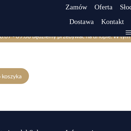
Zamów
Oferta
Słod
Dostawa
Kontakt
6.07 - 09.08 będziemy przebywać na urlopie. W tym 
 koszyka