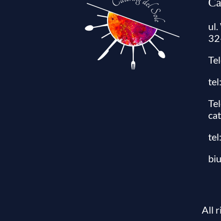
Ca
ul
32
Te
te
Te
ca
tel
bi
All 