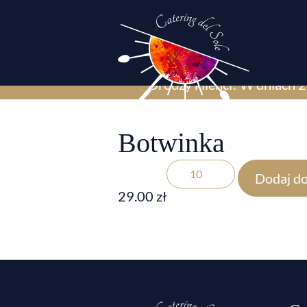
Drodzy klienci! W dniach 2
Botwinka
Dodaj do
29.00
zł