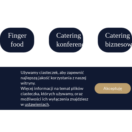
Finger
Catering
Catering
food
konferencyjny
bizneso
Używamy ciasteczek, aby zapewnić
najlepszą jakość korzystania z naszej
witryny.
Więcej informacji na temat plików
Akceptuję
ciasteczka, których używamy, oraz
możliwości ich wyłączenia znajdziesz
w
ustawieniach
.