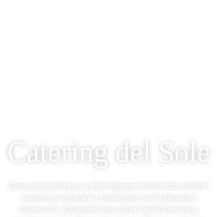
Catering del Sole
Zamawiaj zestawy cateringowe online dla siebie i
swoich przyjaciół z dowozem w Krakowie i
okolicach. Zapewniamy catering biznesowy,