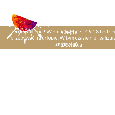
Zamów
Oferta
Słodki stół
Drodzy klienci! W dniach 26.07 - 09.08 będzi
Ciepłe
przebywać na urlopie. W tym czasie nie realizu
zamówień​
Dostawa
Kontakt