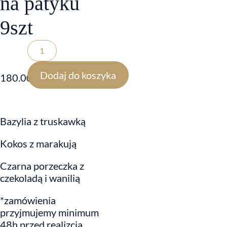
na patyku
9szt
Dodaj do koszyka
180.00
zł
Bazylia z truskawką
Kokos z marakują
Czarna porzeczka z
czekoladą i wanilią
*zamówienia
przyjmujemy minimum
48h przed realizcją