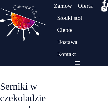
Zamów
Oferta
Słodki stół
Drodzy klienci! W dniach 26.07 - 09.08 będziemy
Ciepłe
przebywać na urlopie. W tym czasie nie realizujem
zamówień​
Dostawa
Kontakt
Serniki w
czekoladzie