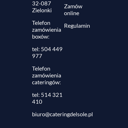
32-087
Zamów
Zielonki
online
Telefon
Regulamin
zamówienia
boxów:
tel: 504 449
977
Telefon
zamówienia
cateringów:
tel:
514 321
410
biuro@cateringdelsole.pl