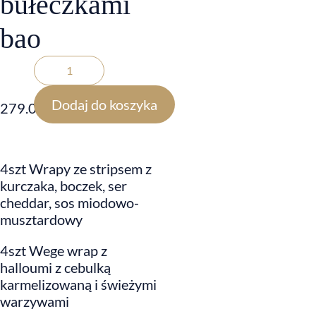
bułeczkami
bao
Dodaj do koszyka
279.00
zł
4szt Wrapy ze stripsem z
kurczaka, boczek, ser
cheddar, sos miodowo-
musztardowy
4szt Wege wrap z
halloumi z cebulką
karmelizowaną i świeżymi
warzywami