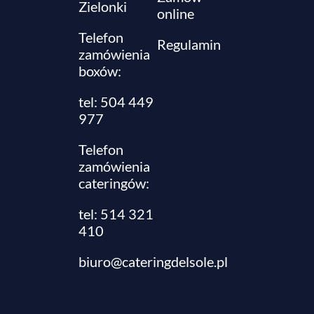
Zielonki
online
Telefon
Regulamin
zamówienia
boxów:
tel: 504 449
977
Telefon
zamówienia
cateringów:
tel:
514 321
410
biuro@cateringdelsole.pl