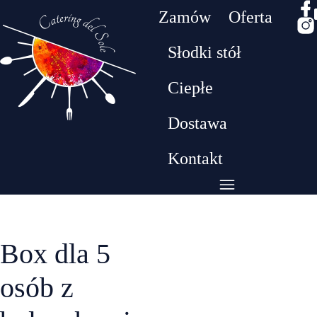
Zamów
Oferta
Słodki stół
Drodzy klienci! W dniach 26.07 - 09.08 będziemy
Ciepłe
przebywać na urlopie. W tym czasie nie realizujem
zamówień​
Dostawa
Kontakt
Box dla 5
osób z