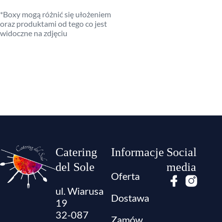
*Boxy mogą różnić się ułożeniem
oraz produktami od tego co jest
widoczne na zdjęciu
Catering
Informacje
Social
del Sole
media
Oferta
ul. Wiarusa
Dostawa
19
32-087
Zamów