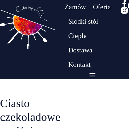
Zamów
Oferta
Słodki stół
Drodzy klienci! W dniach 26.07 - 09.08 będziemy
Ciepłe
przebywać na urlopie. W tym czasie nie realizujem
zamówień​
Dostawa
Kontakt
Ciasto
czekoladowe