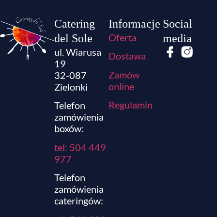
Catering
Informacje
Social
Oferta
del Sole
media
ul. Wiarusa
Dostawa
19
Zamów
32-087
online
Zielonki
Regulamin
Telefon
zamówienia
boxów:
tel: 504 449
977
Telefon
zamówienia
cateringów: