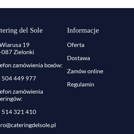
tering del Sole
Informacje
. Wiarusa 19
Oferta
-087 Zielonki
Dostawa
lefon zamówienia boxów:
Zamów online
l: 504 449 977
Regulamin
lefon zamówienia
teringów:
:
514 321 410
uro@cateringdelsole.pl