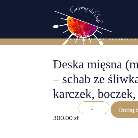
Drodzy klienci! W dniach 2
Deska mięsna (m
– schab ze śliwką
karczek, boczek, 
Dodaj 
300.00
zł