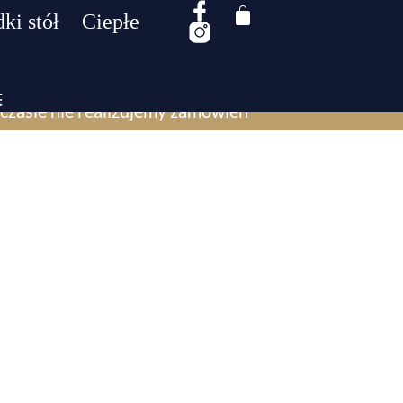
ki stół
Ciepłe
czasie nie realizujemy zamówień​