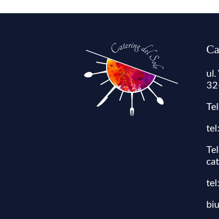
Ca
ul
32
Te
te
Te
ca
tel
bi