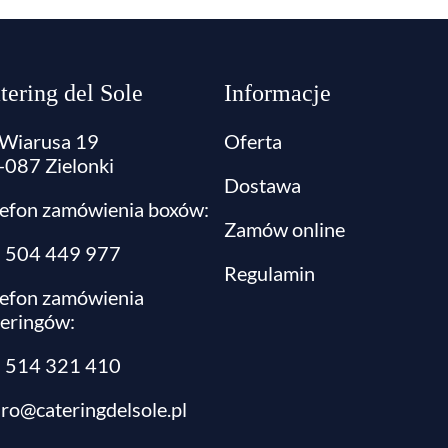
tering del Sole
Informacje
. Wiarusa 19
Oferta
-087 Zielonki
Dostawa
lefon zamówienia boxów:
Zamów online
l: 504 449 977
Regulamin
lefon zamówienia
teringów:
:
514 321 410
uro@cateringdelsole.pl