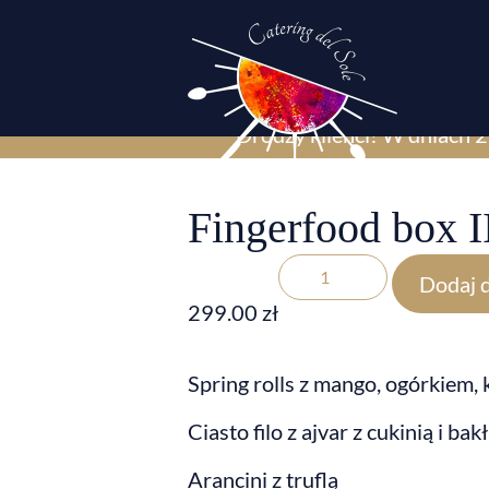
Drodzy klienci! W dniach 2
Fingerfood box I
Dodaj 
299.00
zł
Spring rolls z mango, ogórkiem,
Ciasto filo z ajvar z cukinią i b
Arancini z truflą