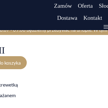
Zamów
Oferta
Słod
Dostawa
Kontakt
6.07 - 09.08 będziemy przebywać na urlopie. W tym 
II
do koszyka
 krewetką
akłażanem