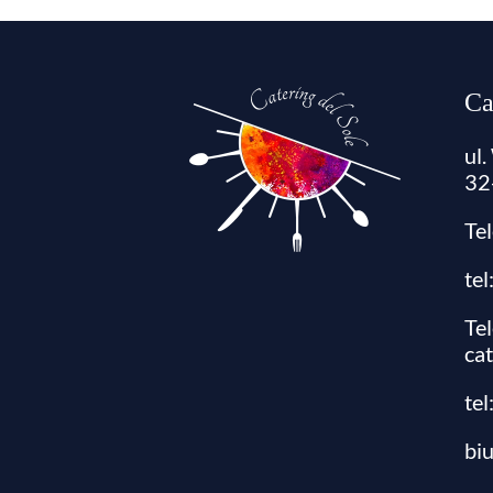
Ca
ul
32
Te
te
Te
ca
tel
bi