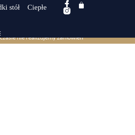
ki stół
Ciepłe
czasie nie realizujemy zamówień​