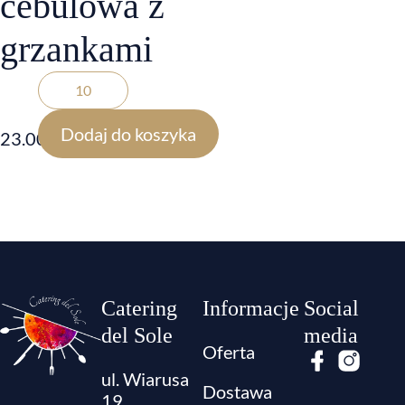
cebulowa z
grzankami
Dodaj do koszyka
23.00
zł
Catering
Informacje
Social
del Sole
media
Oferta
ul. Wiarusa
Dostawa
19