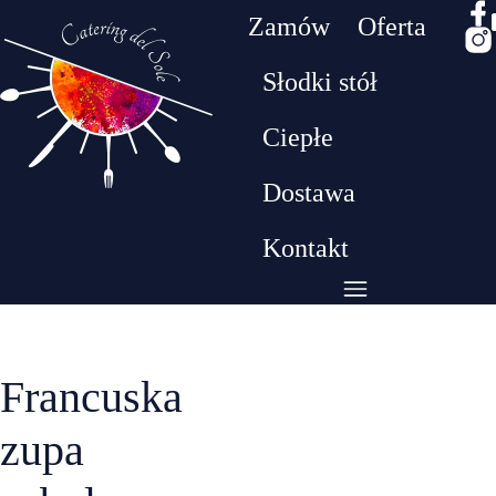
Zamów
Oferta
Słodki stół
Drodzy klienci! W dniach 26.07 - 09.08 będziemy
Ciepłe
przebywać na urlopie. W tym czasie nie realizujem
zamówień​
Dostawa
Kontakt
Francuska
zupa