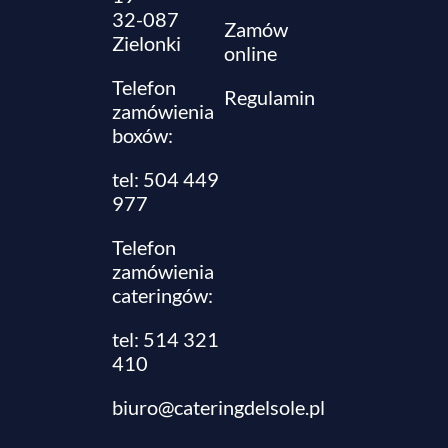
32-087
Zamów
Zielonki
online
Telefon
Regulamin
zamówienia
boxów:
tel: 504 449
977
Telefon
zamówienia
cateringów:
tel:
514 321
410
biuro@cateringdelsole.pl