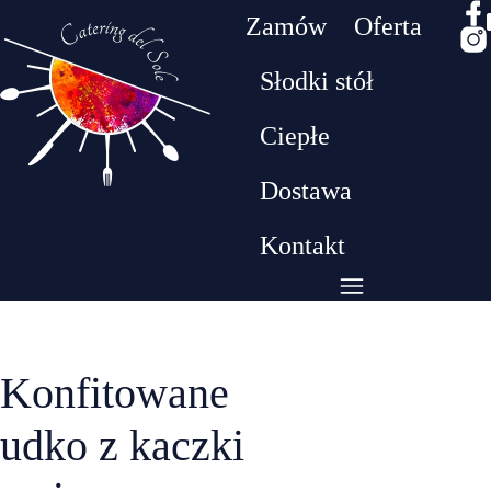
Zamów
Oferta
Słodki stół
Drodzy klienci! W dniach 26.07 - 09.08 będziemy
Ciepłe
przebywać na urlopie. W tym czasie nie realizujem
zamówień​
Dostawa
Kontakt
Konfitowane
udko z kaczki