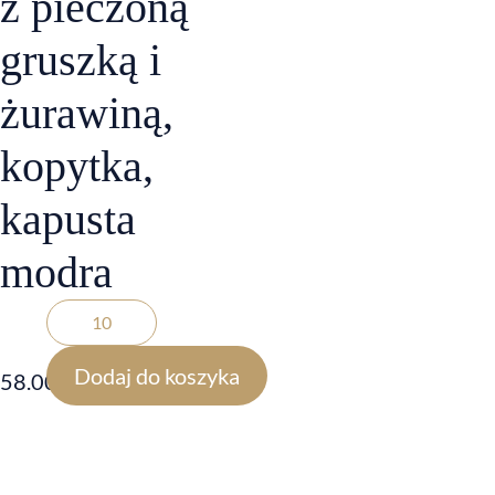
z pieczoną
gruszką i
żurawiną,
kopytka,
kapusta
modra
Dodaj do koszyka
58.00
zł