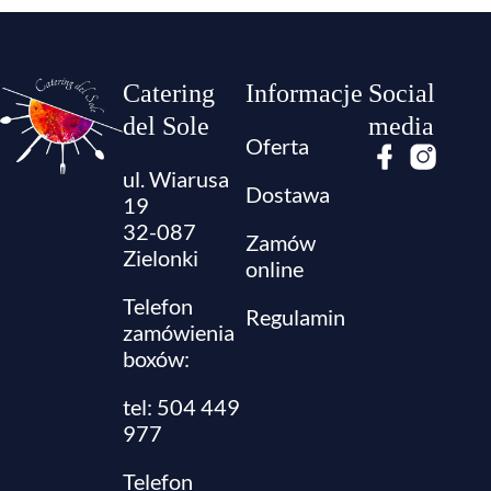
Catering
Informacje
Social
del Sole
media
Oferta
ul. Wiarusa
Dostawa
19
32-087
Zamów
Zielonki
online
Telefon
Regulamin
zamówienia
boxów:
tel: 504 449
977
Telefon