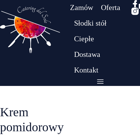
Zamów
Oferta
Słodki stół
Drodzy klienci! W dniach 26.07 - 09.08 będziemy
Ciepłe
przebywać na urlopie. W tym czasie nie realizujem
zamówień​
Dostawa
Kontakt
Krem
pomidorowy