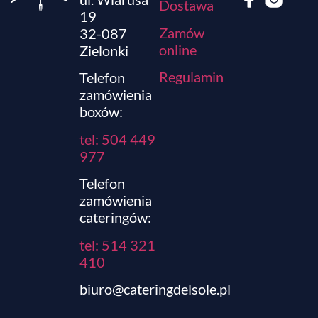
Dostawa
19
Zamów
32-087
online
Zielonki
Regulamin
Telefon
zamówienia
boxów:
tel: 504 449
977
Telefon
zamówienia
cateringów:
tel:
514 321
410
biuro@cateringdelsole.pl