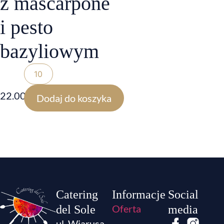
z mascarpone
i pesto
bazyliowym
22.00
zł
Dodaj do koszyka
Catering
Informacje
Social
Oferta
del Sole
media
ul. Wiarusa