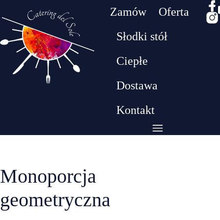
Zamów
Oferta
Słodki stół
Drodzy klienci! W dniach 26.07 - 09.08 będziemy
Ciepłe
przebywać na urlopie. W tym czasie nie realizujem
zamówień​
Dostawa
Kontakt
Monoporcja
geometryczna