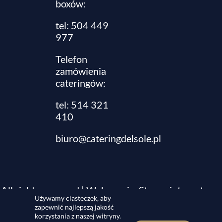
boxów:
tel: 504 449
977
Telefon
zamówienia
cateringów:
tel:
514 321
410
biuro@cateringdelsole.pl
All rights reserved | Wykonanie:
Strony internetowe
Używamy ciasteczek, aby
webmi.pl
zapewnić najlepszą jakość
korzystania z naszej witryny.