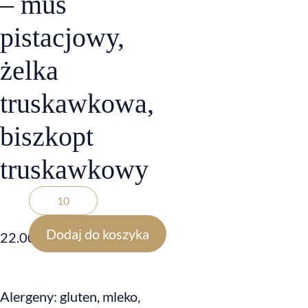
– mus
pistacjowy,
żelka
truskawkowa,
biszkopt
truskawkowy
Dodaj do koszyka
22.00
zł
Alergeny: gluten, mleko,